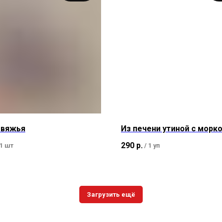
овяжья
Из печени утиной с морк
290
р.
1 шт
/
1 уп
Загрузить ещё