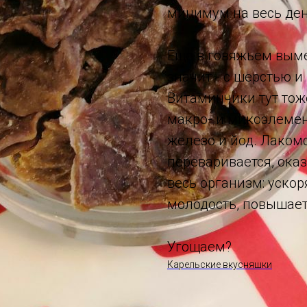
минимум на весь день
Еще в говяжьем выме
значит - с шерстью и
Витаминчики тут тоже
макро- и микоэлемент
железо и йод. Лаком
переваривается, ока
весь организм: уско
молодость, повышает
Угощаем?
Карельские вкусняшки