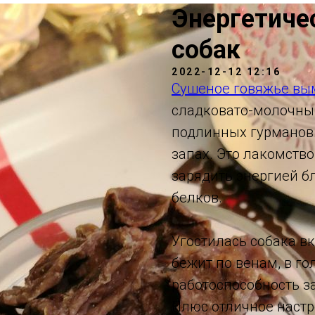
Энергетиче
собак
2022-12-12 12:16
Сушеное говяжье вы
сладковато-молочны
подлинных гурманов. 
запах. Это лакомств
зарядить энергией 
белков.
Угостилась собака вк
бежит по венам, в г
работоспособность за
Плюс отличное настр