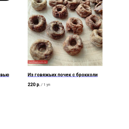
овью
Из говяжьих почек с брокколи
220
р.
/
1 уп