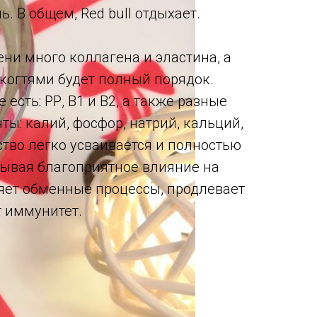
. В общем, Red bull отдыхает.
ни много коллагена и эластина, а
 когтями будет полный порядок.
 есть: РР, В1 и В2, а также разные
ы: калий, фосфор, натрий, кальций,
ство легко усваивается и полностью
зывая благоприятное влияние на
ряет обменные процессы, продлевает
 иммунитет.