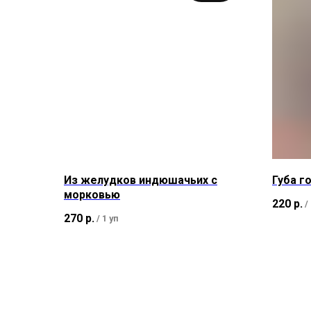
Из желудков индюшачьих с
Губа г
морковью
220
р.
/
270
р.
/
1 уп