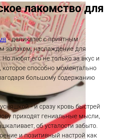
ское лакомство для
мя
- деликатес с приятным
м запахом, наслаждение для
Но любят его не только за вкус и
о, которое способно моментально
благодаря большому содержанию
усняшкой - и сразу кровь быстрей
олову приходят гениальные мысли,
шкаливает, об усталости забыто.
оение и позитивный настрой как