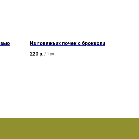
овью
Из говяжьих почек с брокколи
220
р.
/
1 уп