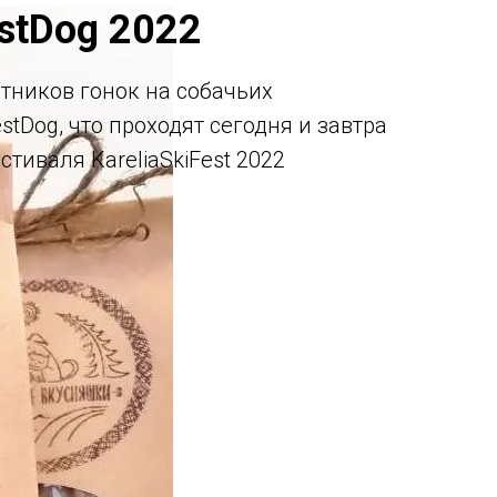
estDog 2022
тников гонок на собачьих
stDog, что проходят сегодня и завтра
тиваля KareliaSkiFest 2022