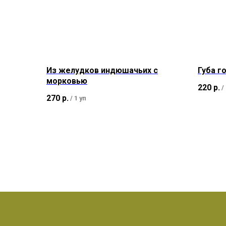
Из желудков индюшачьих с
Губа г
морковью
220
р.
/
270
р.
/
1 уп