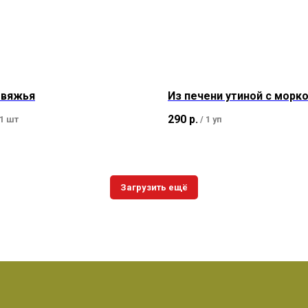
овяжья
Из печени утиной с морк
290
р.
1 шт
/
1 уп
Загрузить ещё