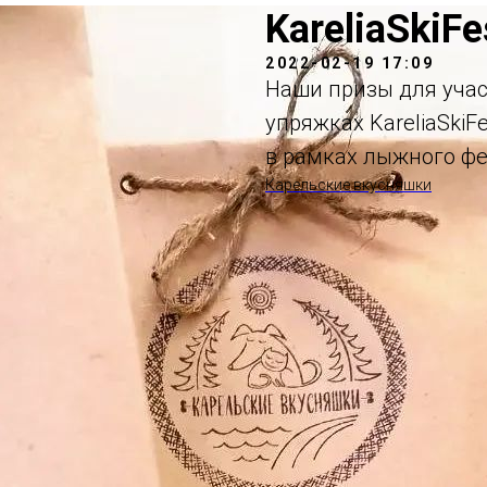
KareliaSkiF
2022-02-19 17:09
Наши призы для учас
упряжках KareliaSkiFe
в рамках лыжного фес
Карельские вкусняшки